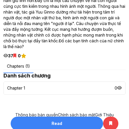
nắm giữ linh hồn.Đây chỉ là một câu chuyện về hai con người
cùng cực tìm kiếm trong nhau hình ảnh một người. Thông qua hai
nhân vật, tác giả Yuu Ginno dường như tái hiện trong tâm trí
người đọc một nhân vật thứ ba, hình ảnh một người con gái và
diễn tả nỗi đau mang tên "người ở lại". Câu chuyện vừa thực tế
vừa đầy mộng tưởng. Kết cục mang hơi hướng đượm buồn,
những nhân vật chính có được hạnh phúc mong manh trong khi
chối bỏ thực tại đầy tàn khốc.Đố các bạn tính cách của nữ chính
là thế nào?
37
0
Chapters (1)
Danh sách chương
Chapter 1
0
Thông báo bản quyền
Chính sách bảo mật
Giới Thiệu
All rights reserved. ©2023
Read
khotruyenhay.net