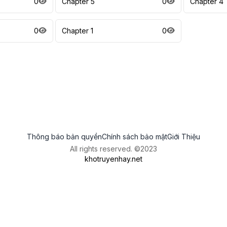
0
Chapter 5
0
Chapter 4
0
Chapter 1
0
Thông báo bản quyền
Chính sách bảo mật
Giới Thiệu
All rights reserved. ©2023
khotruyenhay.net