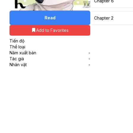
Chapter 6
Read
Chapter 2
Add to Favorites
Tiến độ
Thể loại
Năm xuất bản
-
Tác giả
-
Nhân vật
-