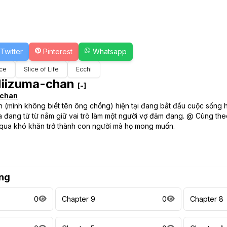
Twitter
Pinterest
Whatsapp
ce
Slice of Life
Ecchi
Niizuma-chan
[-]
-chan
 (mình không biết tên ông chồng) hiện tại đang bắt đầu cuộc sống 
 đang từ từ nắm giữ vai trò làm một người vợ đảm đang. @ Cùng t
qua khó khăn trở thành con người mà họ mong muốn.
ng
0
Chapter 9
0
Chapter 8