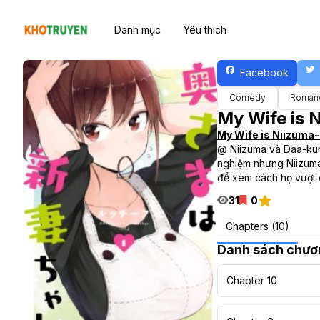
Danh mục
Yêu thích
Facebook
Comedy
Roman
My Wife is 
My Wife is Niizuma
@ Niizuma và Daa-kun
nghiệm nhưng Niizuma
để xem cách họ vượt 
31
0
Chapters (10)
Danh sách chươ
Chapter 10