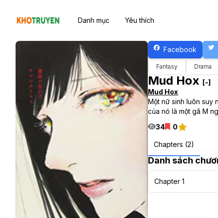
Danh mục
Yêu thích
Facebook
Fantasy
Drama
Mud Hox
[-]
Mud Hox
Một nữ sinh luôn suy 
của nó là một gã M ng
34
0
Chapters (2)
Danh sách chươ
Chapter 1