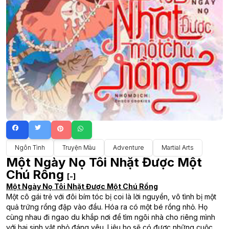
Ngôn Tình
Truyện Màu
Adventure
Martial Arts
Một Ngày Nọ Tôi Nhặt Được Một
Chú Rồng
[-]
Một Ngày Nọ Tôi Nhặt Được Một Chú Rồng
Một cô gái trẻ với đôi bím tóc bị coi là lời nguyền, vô tình bị một
quả trứng rồng đập vào đầu. Hóa ra có một bé rồng nhỏ. Họ
cùng nhau đi ngao du khắp nơi để tìm ngôi nhà cho riêng mình
với hai sinh vật nhỏ đáng yêu. Liệu họ sẽ có được những cuộc