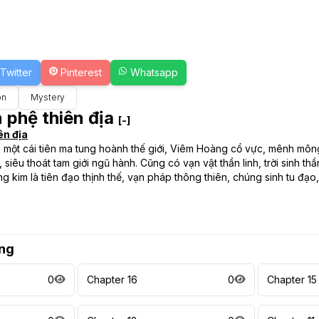
Twitter
Pinterest
Whatsapp
on
Mystery
 phệ thiên địa
[-]
ên địa
 một cái tiên ma tung hoành thế giới, Viêm Hoàng cổ vực, mênh mông v
, siêu thoát tam giới ngũ hành. Cũng có vạn vật thần linh, trời sinh
 kim là tiên đạo thịnh thế, vạn pháp thông thiên, chúng sinh tu đạo
ng
0
Chapter 16
0
Chapter 15