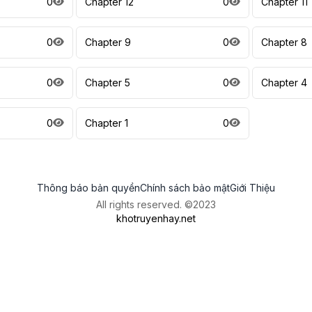
0
Chapter 12
0
Chapter 11
0
Chapter 9
0
Chapter 8
0
Chapter 5
0
Chapter 4
0
Chapter 1
0
Thông báo bản quyền
Chính sách bảo mật
Giới Thiệu
All rights reserved. ©2023
khotruyenhay.net