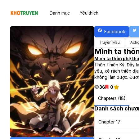
Danh mục
Yêu thích
Facebook
Truyện Màu
Acti
Mình ta thôn
Mình ta thôn phệ thi
Thôn Thiên Ký: Đây là
yêu, xé rách thiên địa
không làm được. Đương
36
0
Chapters (18)
Danh sách chươ
Chapter 17