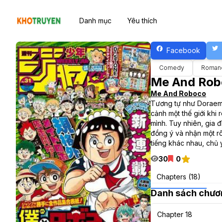
Danh mục
Yêu thích
Facebook
Comedy
Roman
Me And Ro
Me And Roboco
Tương tự như Doraemo
cảnh một thế giới khi
mình. Tuy nhiên, gia 
đồng ý và nhận một rô
tiếng khác nhau, chủ
30
0
Chapters (18)
Danh sách chươ
Chapter 18