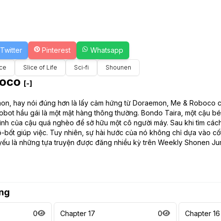
Twitter
Pinterest
Whatsapp
ce
Slice of Life
Sci-fi
Shounen
boco
[-]
n, hay nói đúng hơn là lấy cảm hứng từ Doraemon, Me & Roboco có h
 robot hầu gái là một mặt hàng thông thường. Bondo Taira, một cậu b
đình của cậu quá nghèo để sở hữu một cô người máy. Sau khi tìm các
-bốt giúp việc. Tuy nhiên, sự hài hước của nó không chỉ dựa vào cố
 yếu là những tựa truyện được đăng nhiều kỳ trên Weekly Shonen Ju
ng
0
Chapter 17
0
Chapter 16