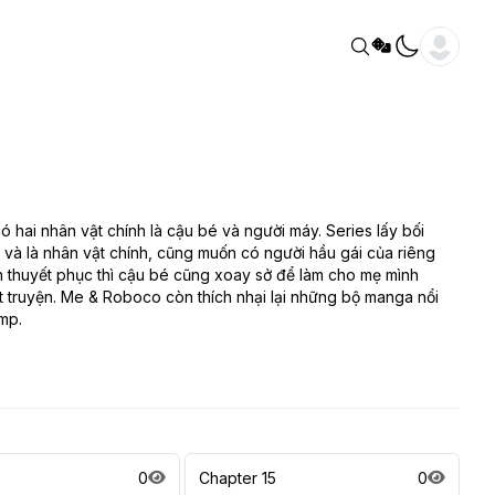
ai nhân vật chính là cậu bé và người máy. Series lấy bối
é và là nhân vật chính, cũng muốn có người hầu gái của riêng
h thuyết phục thì cậu bé cũng xoay sở để làm cho mẹ mình
t truyện. Me & Roboco còn thích nhại lại những bộ manga nổi
mp.
0
Chapter 15
0