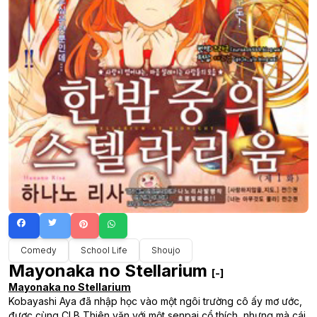
Comedy
School Life
Shoujo
Mayonaka no Stellarium
[-]
Mayonaka no Stellarium
Kobayashi Aya đã nhập học vào một ngôi trường cô ấy mơ ước,
được cùng CLB Thiên văn với một senpai cổ thích, nhưng mà cái