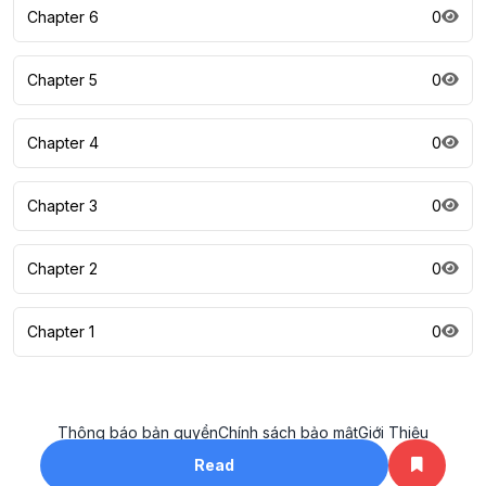
Chapter 6
0
Chapter 5
0
Chapter 4
0
Chapter 3
0
Chapter 2
0
Chapter 1
0
Thông báo bản quyền
Chính sách bảo mật
Giới Thiệu
All rights reserved. ©2023
Read
khotruyenhay.net