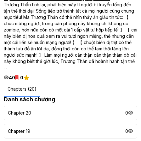
Trương Thần tỉnh lại, phát hiện mấy tỉ người bị truyền tống đến
tận thế thời đại! Sống tiếp trở thành tất cả mọi người cùng chung
mục tiêu! Mà Trương Thần có thể nhìn thấy ẩn giấu tin tức: 【
chúc mừng ngươi, trong căn phòng này không chỉ không có
zombie, hơn nữa còn có một cái 1 cấp vật tư hộp tiếp tế! 】 【 cái
này biến dị hoa quả xem ra vui tươi ngon miệng, thế nhưng cắn
một cái liền sẽ muốn mạng ngươi! 】 【 chuột biến dị thịt có thể
thành tựu đồ ăn lót dạ, đồng thời còn có thể tạm thời tăng lên
ngươi sức mạnh! 】 Làm mọi người cẩn thận cẩn thận thăm dò cái
này không biết thế giới lúc, Trương Thần đã hoành hành tận thế.
. .
40
0
Chapters (20)
Danh sách chương
Chapter 20
0
Chapter 19
0