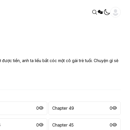
ợc tiền, anh ta liều bắt cóc một cô gái trẻ tuổi. Chuyện gì sẽ
0
0
Chapter 49
0
6
0
Chapter 45
0