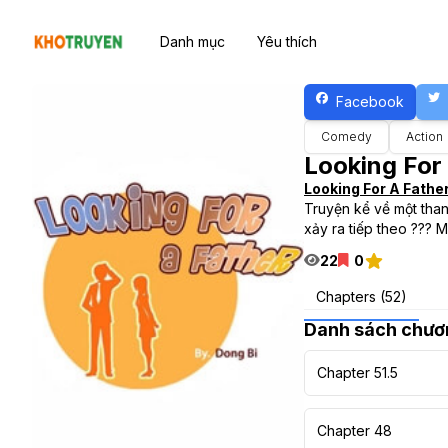
Danh mục
Yêu thích
Facebook
Comedy
Action
Looking For
Looking For A Fathe
Truyện kể về một than
xảy ra tiếp theo ??? M
22
0
Chapters (52)
Danh sách chươ
Chapter 51.5
Chapter 48