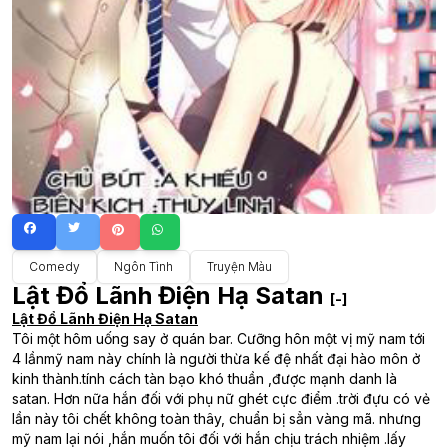
Comedy
Ngôn Tình
Truyện Màu
Lật Đổ Lãnh Điện Hạ Satan
[-]
Lật Đổ Lãnh Điện Hạ Satan
Tôi một hôm uống say ở quán bar. Cưỡng hôn một vị mỹ nam tới
4 lầnmỹ nam này chính là người thừa kế đệ nhất đại hào môn ở
kinh thành.tính cách tàn bạo khó thuần ,được mạnh danh là
satan. Hơn nữa hắn đối với phụ nữ ghét cực điểm .trời đựu có vẻ
lần này tôi chết không toàn thây, chuẩn bị sẳn vàng mã. nhưng
mỹ nam lại nói ,hắn muốn tôi đối với hắn chịu trách nhiệm .lấy