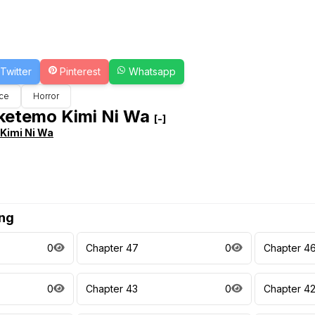
Twitter
Pinterest
Whatsapp
ce
Horror
ketemo Kimi Ni Wa
[-]
Kimi Ni Wa
ng
0
Chapter 47
0
Chapter 4
0
Chapter 43
0
Chapter 4