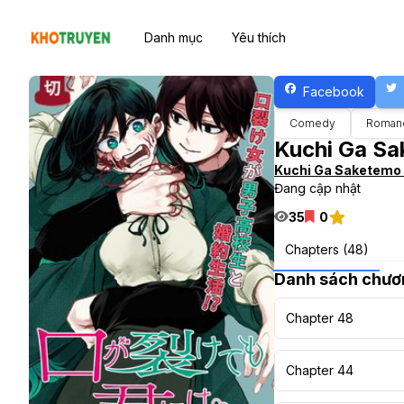
Danh mục
Yêu thích
Facebook
Comedy
Roman
Kuchi Ga Sa
Kuchi Ga Saketemo 
Đang cập nhật
35
0
Chapters (48)
Danh sách chươ
Chapter 48
Chapter 44