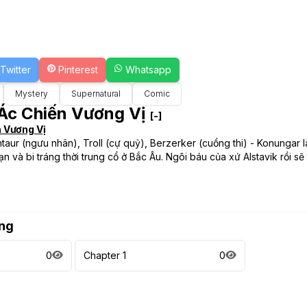
Twitter
Pinterest
Whatsapp
Mystery
Supernatural
Comic
Ác Chiến Vương Vị
[-]
 Vương Vị
taur (ngưu nhân), Troll (cự quỷ), Berzerker (cuồng thi) - Konungar là
ạn và bi tráng thời trung cổ ở Bắc Âu. Ngôi báu của xứ Alstavik rồi s
ng
0
Chapter 1
0