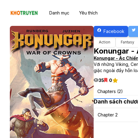
Danh mục
Yêu thích
Facebook
Action
Fantasy
Konungar - 
Konungar - Ác Chiến
Với những Viking, Cen
giặc ngoài đầy hỗn lo
35
0
Chapters (2)
Danh sách chươ
Chapter 2