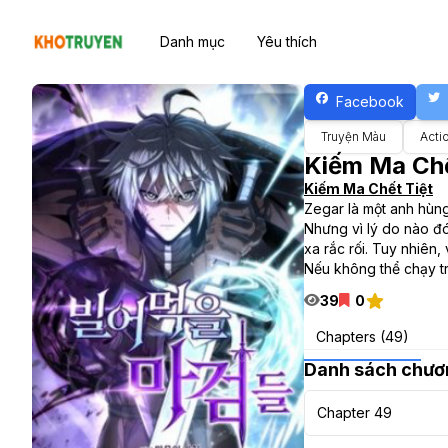
Danh mục
Yêu thích
Facebook
Truyện Màu
Acti
Kiếm Ma Chế
Kiếm Ma Chết Tiệt
Zegar là một anh hùng
Nhưng vì lý do nào đ
xa rắc rối. Tuy nhiên,
Nếu không thể chạy tr
39
0
Chapters (49)
Danh sách chươ
Chapter 49