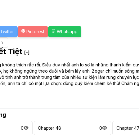
Twitter
Pinterest
Whatsapp
on
t Tiệt
[-]
 không thích rắc rối. Điều duy nhất anh lo sợ là những thanh kiếm q
ó, họ không ngừng theo đuổi và bám lấy anh. Zegar chỉ muốn sống mộ
 vô tình anh trở thành trung tâm của nhiều sự kiện làm rung chuyển lụ
ốn, anh ta chỉ có một lựa chọn: dùng quỷ kiếm chém kẻ thù! Châm ng
ng
0
Chapter 48
0
Chapter 4