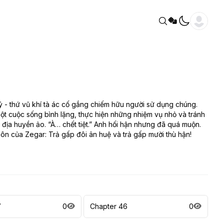
uỷ - thứ vũ khí tà ác cố gắng chiếm hữu người sử dụng chúng.
t cuộc sống bình lặng, thực hiện những nhiệm vụ nhỏ và tránh
c địa huyền ảo. “À… chết tiệt.” Anh hối hận nhưng đã quá muộn.
ôn của Zegar: Trả gấp đôi ân huệ và trả gấp mười thù hận!
7
0
Chapter 46
0