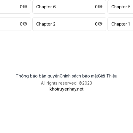
0
Chapter 6
0
Chapter 5
0
Chapter 2
0
Chapter 1
Thông báo bản quyền
Chính sách bảo mật
Giới Thiệu
All rights reserved. ©2023
khotruyenhay.net