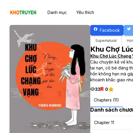
Danh mục
Yêu thích
Facebook
Supernatural
Hor
Khu Chợ Lúc
Khu Chợ Lúc Chạng 
Câu chuyện kể về khu 
tai nạn, cô bé đáng t
hồn không hẹn mà gặp,
khoảnh khắc giao nhau
33
0
Chapters (11)
Danh sách chươ
Chapter 11