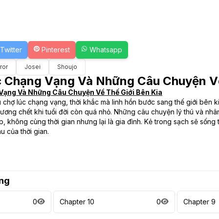
Twitter
Pinterest
Whatsapp
ror
Josei
Shoujo
 Chạng Vạng Và Những Câu Chuyện Về
Vạng Và Những Câu Chuyện Về Thế Giới Bên Kia
chợ lúc chạng vạng, thời khắc mà linh hồn bước sang thế giới bên kia
hương chết khi tuổi đời còn quá nhỏ. Những câu chuyện lý thú và nh
 không cùng thời gian nhưng lại là gia đình. Kẻ trong sạch sẽ sống 
 của thời gian.
ng
0
Chapter 10
0
Chapter 9