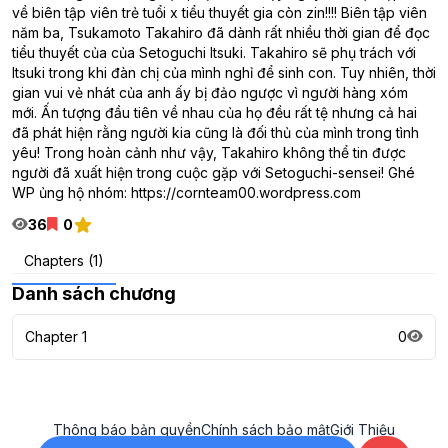
về biên tập viên trẻ tuổi x tiểu thuyết gia còn zin!!!! Biên tập viên
năm ba, Tsukamoto Takahiro đã dành rất nhiều thời gian để đọc
tiểu thuyết của của Setoguchi Itsuki. Takahiro sẽ phụ trách với
Itsuki trong khi đàn chị của mình nghỉ để sinh con. Tuy nhiên, thời
gian vui vẻ nhát của anh ấy bị đảo ngược vì người hàng xóm
mới. Ấn tượng đầu tiên về nhau của họ đều rất tệ nhưng cả hai
đã phát hiện rằng người kia cũng là đối thủ của mình trong tình
yêu! Trong hoàn cảnh như vậy, Takahiro không thể tin được
người đã xuất hiện trong cuộc gặp với Setoguchi-sensei! Ghé
WP ủng hộ nhóm: https://cornteam00.wordpress.com
36
0
Chapters (1)
Danh sách chương
Chapter 1
0
Thông báo bản quyền
Chính sách bảo mật
Giới Thiệu