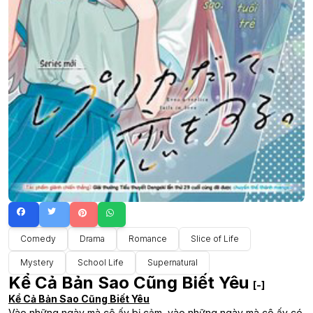
Comedy
Drama
Romance
Slice of Life
Mystery
School Life
Supernatural
Kể Cả Bản Sao Cũng Biết Yêu
[-]
Kể Cả Bản Sao Cũng Biết Yêu
Vào những ngày mà cô ấy bị cảm, vào những ngày mà cô ấy có