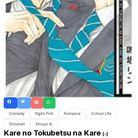
Comedy
Ngôn Tình
Romance
School Life
Shounen
Shoujo Ai
Kare no Tokubetsu na Kare
[-]