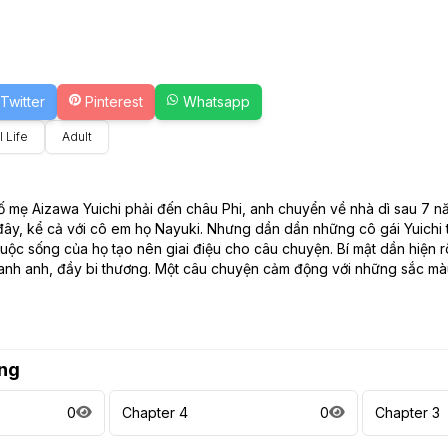
Twitter
Pinterest
Whatsapp
 Life
Adult
 mẹ Aizawa Yuichi phải đến châu Phi, anh chuyển về nhà dì sau 7 nă
ây, kể cả với cô em họ Nayuki. Nhưng dần dần những cô gái Yuichi 
uộc sống của họ tạo nên giai điệu cho câu chuyện. Bí mật dần hiện rõ,
nh anh, đầy bi thương. Một câu chuyện cảm động với những sắc màu 
ng
0
Chapter 4
0
Chapter 3