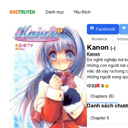
Danh mục
Yêu thích
Facebook
Romance
School
Kanon
[-]
Kanon
Do nghề nghiệp mà bố
những con người nơi đ
việc đã xảy ra trong c
những người xung qua
33
0
Chapters (6)
Danh sách chươ
Chapter 5