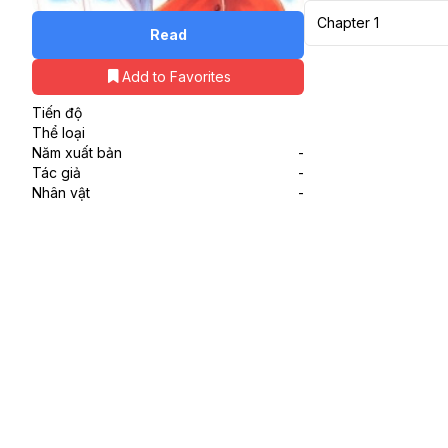
Chapter 1
Read
Add to Favorites
Tiến độ
Thể loại
Năm xuất bản
-
Tác giả
-
Nhân vật
-