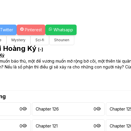
Twitter
Pinterest
Whatsapp
e
Mystery
Sci-fi
Shounen
ải Hoàng Ký
[-]
 Ký
uốn báo thù, một đế vương muốn mở rộng bờ cõi, một thiên tài quân 
n? Nếu là số phận thì điều gì sẽ xảy ra cho những con người này? C
ng
0
Chapter 126
0
Chapter 12
0
Chapter 121
0
Chapter 12