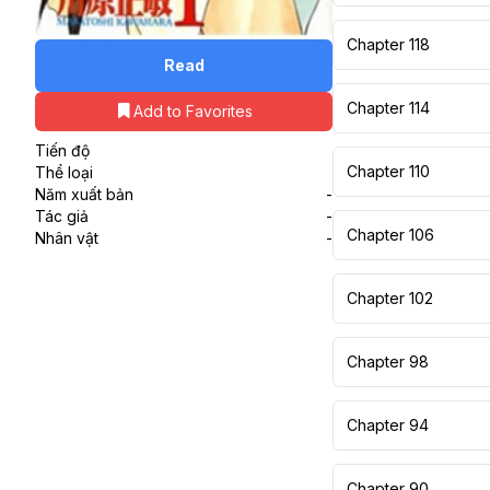
Chapter 118
Read
Chapter 114
Add to Favorites
Tiến độ
Chapter 110
Thể loại
Năm xuất bản
-
Tác giả
-
Chapter 106
Nhân vật
-
Chapter 102
Chapter 98
Chapter 94
Chapter 90