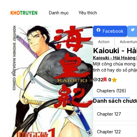
Danh mục
Yêu thích
Facebook
Action
Adventur
Kaiouki - H
Kaiouki - Hải Hoàng
Một công chúa mong m
tình cờ hay do số phậ
32
0
Chapters (126)
Danh sách chươ
Chapter 127
Chapter 122