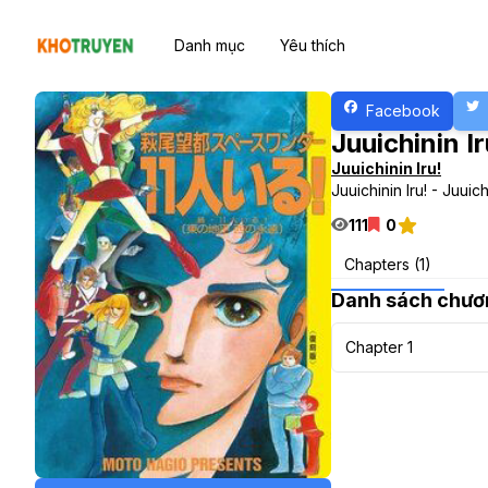
Danh mục
Yêu thích
Facebook
Juuichinin I
Juuichinin Iru!
Juuichinin Iru! - Juuichi
111
0
Chapters (1)
Danh sách chươ
Chapter 1