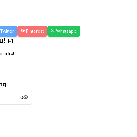
Twitter
Pinterest
Whatsapp
ru!
[-]
nin Iru!
ng
0