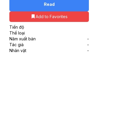
Read
Add to Favorites
Tiến độ
Thể loại
Năm xuất bản
-
Tác giả
-
Nhân vật
-