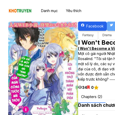
Danh mục
Yêu thích
Facebook
Fantasy
Drama
I Won't Bec
I Won't Become a Vi
Một cô gái người Nhật
Rosalind. "Tôi sẽ tận 
một số lý do, các sự 
đại của cô, đi dạo với 
vốn được định sẵn cho
kiếp trước không? ――
34
0
Chapters (2)
Danh sách chươ