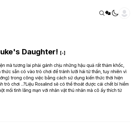
Duke's Daughter!
[-]
iện mà tương lai phải gánh chịu những hậu quả rất thảm khốc,
thức sẵn có vào trò chơi để tránh lưỡi hái tử thần, tuy nhiên vì
tướng) trong công việc bằng cách sử dụng kiến thức thời hiện
nh trò chơi ...?Liệu Rosalind sẽ có thể thoát được cái chết bí hiểm
ột mối tình lãng mạn với nhân vật thú nhân mà cô ấy thích từ