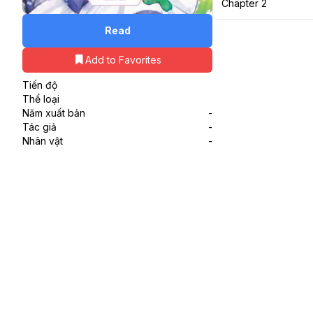
Chapter 2
Read
Add to Favorites
Tiến độ
Thể loại
Năm xuất bản
-
Tác giả
-
Nhân vật
-