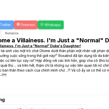
Twitter
Pinterest
Whatsapp
Romance
ome a Villainess. I'm Just a "Normal" 
llainess. I'm Just a "Normal" Duke's Daughter!
 tái sinh vào một trò chơi Otome dưới thân phận một nhân vật phản d
hưởng cuộc sống trong thế giới này!" Rosalind đã tận dụng tối đa kiến 
việc cứ liên tục xảy ra? Hợp đồng với các linh hồn, giúp cha cô (thủ 
quái thú ... và trên hết, thậm chí là những sự việc liên quan tới nữ chí
 bản thân theo cách của chính mình chứ ...?! Và cô ấy sẽ có thể có m
?!?!
ng