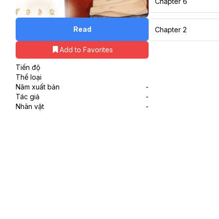
Chapter 6
Read
Chapter 2
Add to Favorites
Tiến độ
Thể loại
Năm xuất bản
-
Tác giả
-
Nhân vật
-