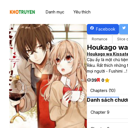
Danh mục
Yêu thích
Facebook
Romance
Slice o
Houkago wa
Houkago wa Kissat
Cậu ấy là một chủ tiệ
Riku. Rất thích những
mọi người - Fushimi ...!
39
0
Chapters (10)
Danh sách chươ
Chapter 9