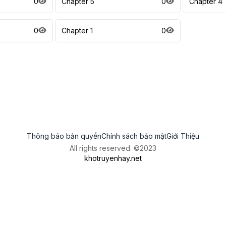
0
Chapter 5
0
Chapter 4
0
Chapter 1
0
Thông báo bản quyền
Chính sách bảo mật
Giới Thiệu
All rights reserved. ©2023
khotruyenhay.net