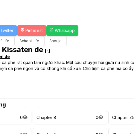
Twitter
Pinterest
Whatsapp
f Life
School Life
Shoujo
 Kissaten de
[-]
en de
m cà phê rất quan tâm người khác. Một câu chuyện hài giữa nữ sinh có
 tiệm cà phê ngon và có không khí cổ xưa. Chủ tiệm cà phê mà cô ấ
ng
0
Chapter 8
0
Chapter 7.