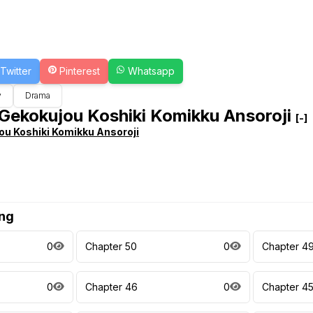
Twitter
Pinterest
Whatsapp
y
Drama
Gekokujou Koshiki Komikku Ansoroji
[-]
ou Koshiki Komikku Ansoroji
ng
0
Chapter 50
0
Chapter 4
0
Chapter 46
0
Chapter 4