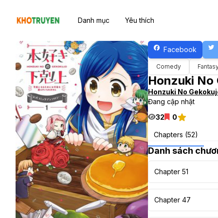
Danh mục
Yêu thích
Facebook
Comedy
Fantas
Honzuki No 
Honzuki No Gekokuj
Đang cập nhật
32
0
Chapters (52)
Danh sách chươ
Chapter 51
Chapter 47