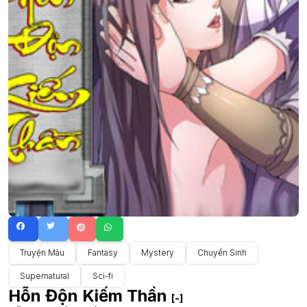
Truyện Màu
Fantasy
Mystery
Chuyển Sinh
Supernatural
Sci-fi
Hỗn Độn Kiếm Thần
[-]