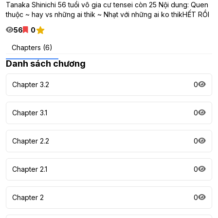
Tanaka Shinichi 56 tuổi vô gia cư tensei còn 25 Nội dung: Quen
thuộc ~ hay vs những ai thik ~ Nhạt với những ai ko thikHẾT RỒI
56
0
Chapters (6)
Danh sách chương
Chapter 3.2
0
Chapter 3.1
0
Chapter 2.2
0
Chapter 2.1
0
Chapter 2
0