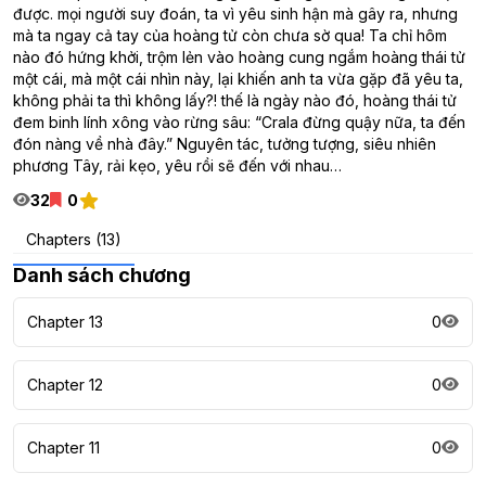
được. mọi người suy đoán, ta vì yêu sinh hận mà gây ra, nhưng
mà ta ngay cả tay của hoàng tử còn chưa sờ qua! Ta chỉ hôm
nào đó hứng khởi, trộm lẻn vào hoàng cung ngắm hoàng thái tử
một cái, mà một cái nhìn này, lại khiến anh ta vừa gặp đã yêu ta,
không phải ta thì không lấy?! thế là ngày nào đó, hoàng thái tử
đem binh lính xông vào rừng sâu: “Crala đừng quậy nữa, ta đến
đón nàng về nhà đây.” Nguyên tác, tưởng tượng, siêu nhiên
phương Tây, rải kẹo, yêu rồi sẽ đến với nhau…
32
0
Chapters (13)
Danh sách chương
Chapter 13
0
Chapter 12
0
Chapter 11
0