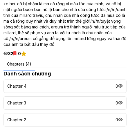
xe hơi. cô bị nhầm là ma cà rồng vì màu tóc của mình, và cô bị
một người buôn bán nô lệ bán cho nhà của công tước./n//n/danh
tính của millard travis, chủ nhân của nhà công tước đã mua cô là
ma cà rồng duy nhất và duy nhất trên thế giới!/n//n/tuyệt vọng
sống sót bằng mọi cách, areum trở thành người hầu trực tiếp của
millard, thề sẽ phục vụ anh ta với tư cách là chủ nhân của
cô./n//n/areum cố gắng để bụng lên millard từng ngày và thái độ
của anh ta bắt đầu thay đổ
32
0
Chapters (4)
Danh sách chương
Chapter 4
0
Chapter 3
0
Chapter 2
0