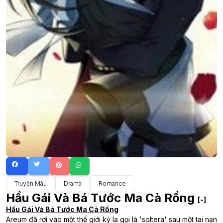
Truyện Màu
Drama
Romance
Hầu Gái Và Bá Tước Ma Cà Rồng
[-]
Hầu Gái Và Bá Tước Ma Cà Rồng
Areum đã rơi vào một thế giới kỳ lạ gọi là 'soltera' sau một tai nạn