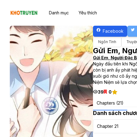
Danh mục
Yêu thích
Facebook
Ngôn Tình
Truyệ
Gửi Em, Ngư
Gửi Em, Người Đặc B
Ngày đầu tiên khi Ngô
còn bị anh ấy phát h
xuôi gió như cô ấy ng
Niệm Niệm sẽ lựa chọ
39
0
Chapters (21)
Danh sách chươ
Chapter 21