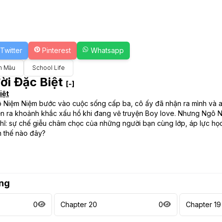
Twitter
Pinterest
Whatsapp
n Màu
School Life
ời Đặc Biệt
[-]
iệt
 Niệm Niệm bước vào cuộc sống cấp ba, cô ấy đã nhận ra mình và anh
iện ra khoảnh khắc xấu hổ khi đang vẽ truyện Boy love. Nhưng Ngô 
hĩ: sự chế giễu châm chọc của những người bạn cùng lớp, áp lực học
n thế nào đây?
ng
0
Chapter 20
0
Chapter 19