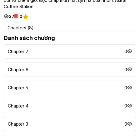
bớt và chém gió. Đọc chap mới nhất tại nhà của nhóm: Astral
Coffee Station
37
0
Chapters (8)
Danh sách chương
Chapter 7
0
Chapter 6
0
Chapter 5
0
Chapter 4
0
Chapter 3
0