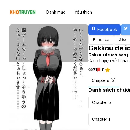
Danh mục
Yêu thích
Facebook
Romance
Slice o
Gakkou de ic
Gakkou de ichiban ji
Câu chuyện về 1 chàng 
31
0
Chapters (5)
Danh sách chươ
Chapter 5
Chapter 1