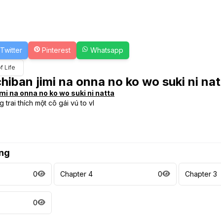
Twitter
Pinterest
Whatsapp
f Life
hiban jimi na onna no ko wo suki ni na
mi na onna no ko wo suki ni natta
trai thích một cô gái vú to vl
ng
0
Chapter 4
0
Chapter 3
0