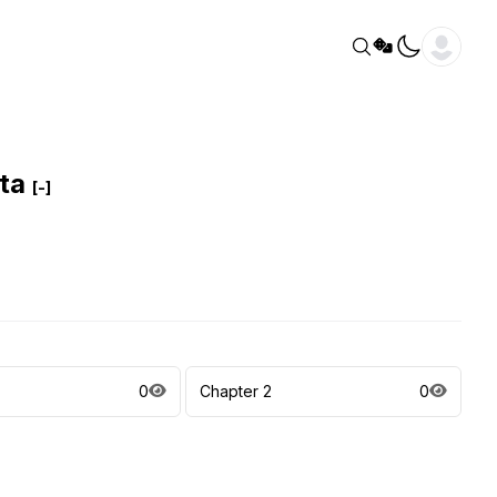
tta
[-]
0
Chapter 2
0