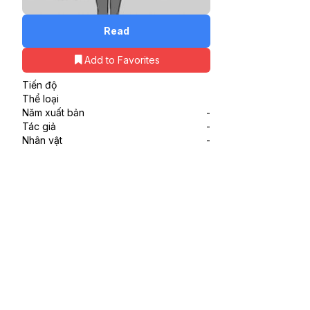
Read
Add to Favorites
Tiến độ
Thể loại
Năm xuất bản
-
Tác giả
-
Nhân vật
-