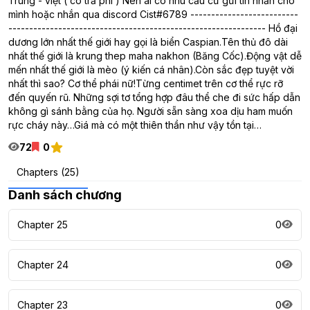
Trung - việt ( có trả phí ) Nên ai có nhu cầu cứ gửi tin nhắn cho
mình hoặc nhắn qua discord Cist#6789 --------------------------
-------------------------------------------------------------- Hồ đại
dương lớn nhất thế giới hay gọi là biển Caspian.Tên thủ đô dài
nhất thế giới là krung thep maha nakhon (Băng Cốc).Động vật dễ
mến nhất thế giới là mèo (ý kiến cá nhân).Còn sắc đẹp tuyệt vời
nhất thì sao? Cơ thể phái nữ!Từng centimet trên cơ thể rực rỡ
đến quyến rũ. Những sợi tơ tổng hợp đâu thể che đi sức hấp dẫn
không gì sánh bằng của họ. Người sẵn sàng xoa dịu ham muốn
rực cháy này…Giá mà có một thiên thần như vậy tồn tại…
72
0
Chapters (25)
Danh sách chương
Chapter 25
0
Chapter 24
0
Chapter 23
0