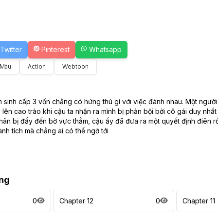
Twitter
Pinterest
Whatsapp
 Màu
Action
Webtoon
sinh cấp 3 vốn chẳng có hứng thú gì với việc đánh nhau. Một người 
ên cao trào khi cậu ta nhận ra mình bị phản bội bởi cô gái duy nhất 
thân bị đẩy đến bờ vực thẳm, cậu ấy đã đưa ra một quyết định điên rồ
ành tích mà chẳng ai có thể ngờ tới
ng
0
Chapter 12
0
Chapter 11