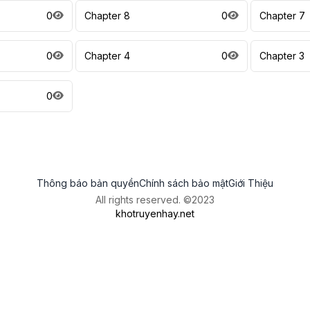
0
Chapter 8
0
Chapter 7
0
Chapter 4
0
Chapter 3
0
Thông báo bản quyền
Chính sách bảo mật
Giới Thiệu
All rights reserved. ©2023
khotruyenhay.net