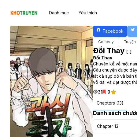
Danh mục
Yêu thích
Facebook
Comedy
Truyện
Đổi Thay
[-]
Đổi Thay
Chuyện kể về một nam 
Câu chuyện được đẩy l
tất cả sụp đổ và bản 
võ đài và đạt được th
31
0
Chapters (13)
Danh sách chươ
Chapter 13