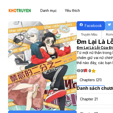
Danh mục
Yêu thích
Facebook
Truyện Màu
Rom
Đm Lại Là L
Đm Lại Là Lỗi Của Đ
Từ một nữ thần trong 
chiếm giữ vai nữ chính
thế nào đây, các bạn
31
0
Chapters (21)
Danh sách chươ
Chapter 21