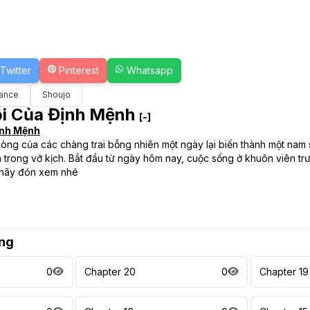
Twitter
Pinterest
Whatsapp
ance
Shoujo
ỗi Của Định Mệnh
[-]
ịnh Mệnh
lòng của các chàng trai bỗng nhiên một ngày lại biến thành một nam s
 trong vỡ kịch. Bắt đầu từ ngày hôm nay, cuộc sống ở khuôn viên trườn
 hãy đón xem nhé
ng
0
Chapter 20
0
Chapter 19