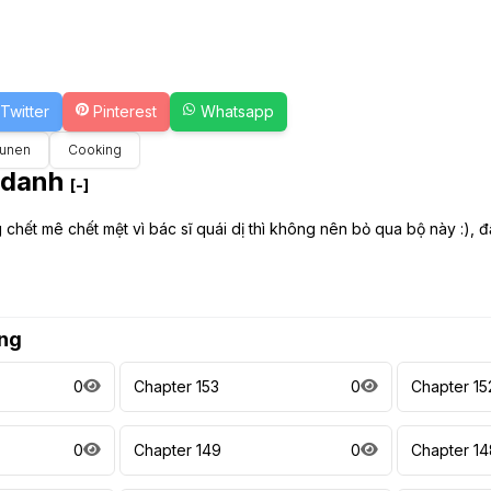
Twitter
Pinterest
Whatsapp
unen
Cooking
 danh
[-]
 chết mê chết mệt vì bác sĩ quái dị thì không nên bỏ qua bộ này :), đ
ng
0
Chapter 153
0
Chapter 15
0
Chapter 149
0
Chapter 14