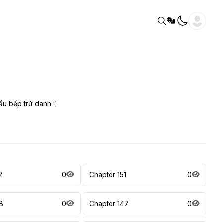
ầu bếp trứ danh :)
2
0
Chapter 151
0
8
0
Chapter 147
0