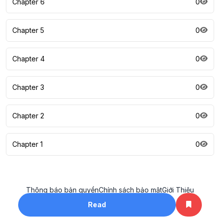
Chapter 6
0
Chapter 5
0
Chapter 4
0
Chapter 3
0
Chapter 2
0
Chapter 1
0
Thông báo bản quyền
Chính sách bảo mật
Giới Thiệu
All rights reserved. ©2023
Read
khotruyenhay.net