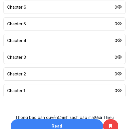
Chapter 6
0
Chapter 5
0
Chapter 4
0
Chapter 3
0
Chapter 2
0
Chapter 1
0
Thông báo bản quyền
Chính sách bảo mật
Giới Thiệu
All rights reserved. ©2023
Read