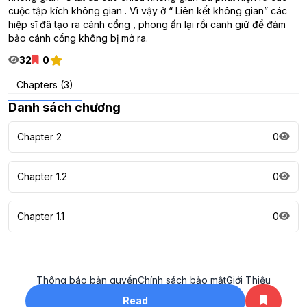
cuộc tập kích không gian . Vì vậy ở “ Liên kết không gian” các
hiệp sĩ đã tạo ra cánh cổng , phong ấn lại rồi canh giữ để đảm
bảo cánh cổng không bị mở ra.
32
0
Chapters (3)
Danh sách chương
Chapter 2
0
Chapter 1.2
0
Chapter 1.1
0
Thông báo bản quyền
Chính sách bảo mật
Giới Thiệu
All rights reserved. ©2023
Read