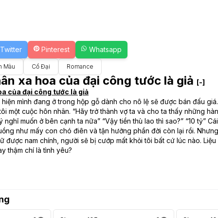
Twitter
Pinterest
Whatsapp
n Màu
Cổ Đại
Romance
ân xa hoa của đại công tước là giả
[-]
a của đại công tước là giả
át hiện mình đang ở trong hộp gỗ dành cho nô lệ sẽ được bán đấu gi
i tôi một cuộc hôn nhân. “Hãy trở thành vợ ta và cho ta thấy những h
ý nghĩ muốn ở bên cạnh ta nữa” “Vậy tiền thù lao thì sao?” “10 tỷ” C
ồng như mấy con chó điên và tận hưởng phần đời còn lại rồi. Nhưng
iữ được nam chính, người sẽ bị cướp mất khỏi tôi bất cứ lúc nào. L
y thậm chí là tình yêu?
ng