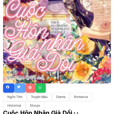
Ngôn Tình
Truyện Màu
Drama
Romance
Historical
Shoujo
Cuộc Hôn Nhân Giả Dối
[-]