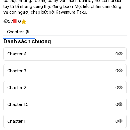
có thật, nhưng... bố mẹ cô ấy vẫn muốn bám lấy nó. Lời nói dối
tuy tử tế nhưng cũng thật đáng buồn. Một tiểu phẩm cảm động
về con người, chắp bút bởi Kawamura Taku.
37
0
Chapters (5)
Danh sách chương
Chapter 4
0
Chapter 3
0
Chapter 2
0
Chapter 1.5
0
Chapter 1
0