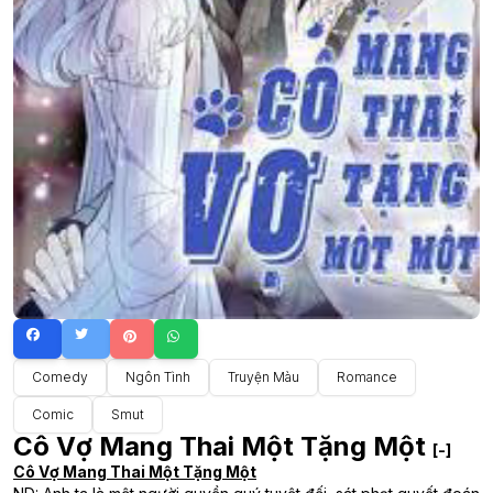
Comedy
Ngôn Tình
Truyện Màu
Romance
Comic
Smut
Cô Vợ Mang Thai Một Tặng Một
[-]
Cô Vợ Mang Thai Một Tặng Một