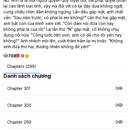
ND: Anh ta là một người quyền quý tuyệt đối, sát phạt quyết đoán
lại cao lãnh bạc tình, vậy mà đối với cô lại dây dưa không ngớt,
cưng chiều chìm đắm không ngừng. Lần đầu gặp mặt, anh chất
vấn: “Sáu năm trước, có phải là em không?” Lần thứ hai gặp mặt,
anh bắt con của mình xem xét: “Còn dám nói đứa con này
không phải là của tôi” Lại lần thứ “N” gặp mặt, cô không chịu
đựng nỗi nữa: "Công tước tiên sinh, anh có để cho tôi yên hay
không?” Anh nhếch môi lên, cười thâm trầm lại mị hoặc: “Không
sinh đứa thứ hai, đương nhiên không để yên!”
708
0
Chapters (299)
Danh sách chương
Chapter 301
0
Chapter 300
0
Chapter 299
0