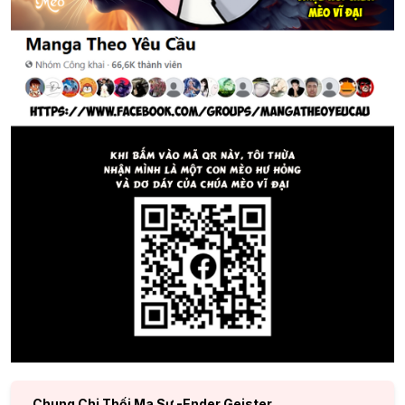
Chung Chi Thối Ma Sư -Ender Geister