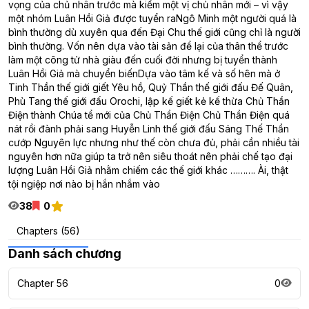
vọng của chủ nhân trước mà kiếm một vị chủ nhân mới – vì vậy
một nhóm Luân Hồi Giả được tuyển raNgô Minh một người quá là
bình thường dù xuyên qua đến Đại Chu thế giới cũng chỉ là người
bình thường. Vốn nên dựa vào tài sản để lại của thân thể trước
làm một công tử nhà giàu đến cuối đời nhưng bị tuyển thành
Luân Hồi Giả mà chuyển biếnDựa vào tâm kế và số hên mà ở
Tinh Thần thế giới giết Yêu hồ, Quỷ Thần thế giới đấu Đế Quân,
Phù Tang thế giới đấu Orochi, lập kế giết kẻ kế thừa Chủ Thần
Điện thành Chúa tể mới của Chủ Thần Điện Chủ Thần Điện quá
nát rồi đành phải sang Huyễn Linh thế giới đấu Sáng Thế Thần
cướp Nguyên lực nhưng như thế còn chưa đủ, phải cần nhiều tài
nguyên hơn nữa giúp ta trở nên siêu thoát nên phải chế tạo đại
lượng Luân Hồi Giả nhằm chiếm các thế giới khác ………. Ài, thật
tội ngiệp nơi nào bị hắn nhắm vào
38
0
Chapters (56)
Danh sách chương
Chapter 56
0