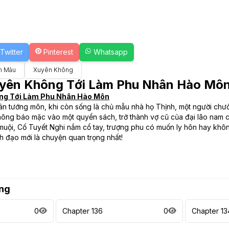
Twitter
Pinterest
Whatsapp
n Màu
Xuyên Không
yên Không Tới Làm Phu Nhân Hào Mô
ng Tới Làm Phu Nhân Hào Môn
ân tướng môn, khi còn sống là chủ mẫu nhà họ Thịnh, một người chư
c thông báo mặc vào một quyển sách, trở thành vợ cũ của đại lão nam 
muội, Cố Tuyết Nghi nắm cổ tay, trượng phu có muốn ly hôn hay khô
 đạo mới là chuyện quan trọng nhất!
ng
0
Chapter 136
0
Chapter 13