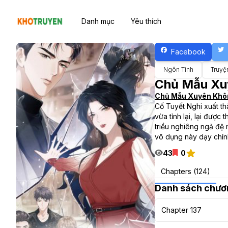
Danh mục
Yêu thích
Facebook
Ngôn Tình
Truyệ
Chủ Mẫu Xu
Chủ Mẫu Xuyên Khô
Cố Tuyết Nghi xuất th
vừa tỉnh lại, lại đượ
triều nghiêng ngả đệ 
vô dụng này dạy chính
43
0
Chapters (124)
Danh sách chươ
Chapter 137