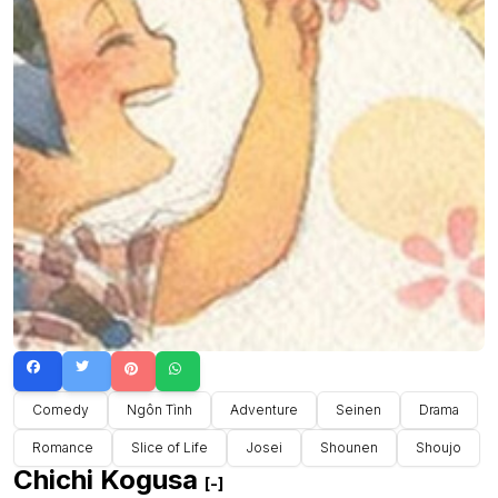
Comedy
Ngôn Tình
Adventure
Seinen
Drama
Romance
Slice of Life
Josei
Shounen
Shoujo
Chichi Kogusa
[-]