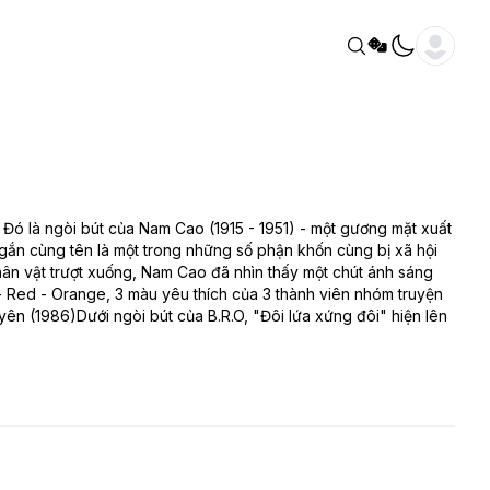
 Đó là ngòi bút của Nam Cao (1915 - 1951) - một gương mặt xuất
gắn cùng tên là một trong những số phận khốn cùng bị xã hội
hân vật trượt xuống, Nam Cao đã nhìn thấy một chút ánh sáng
ck - Red - Orange, 3 màu yêu thích của 3 thành viên nhóm truyện
ên (1986)Dưới ngòi bút của B.R.O, "Đôi lứa xứng đôi" hiện lên