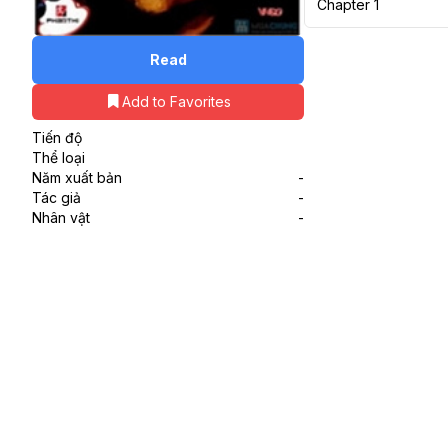
Chapter 1
Read
Add to Favorites
Tiến độ
Thể loại
Năm xuất bản
-
Tác giả
-
Nhân vật
-