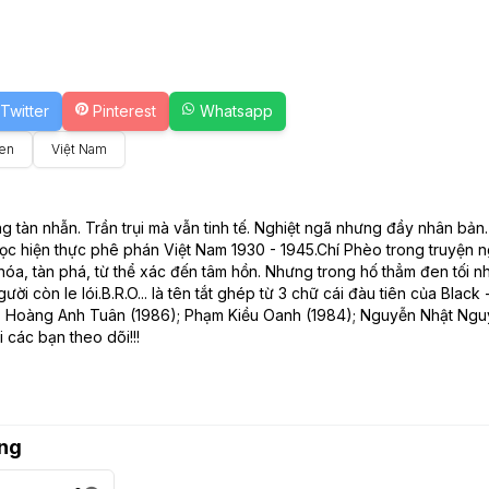
Twitter
Pinterest
Whatsapp
en
Việt Nam
 tàn nhẫn. Trần trụi mà vẫn tinh tế. Nghiệt ngã nhưng đầy nhân bản.
c hiện thực phê phán Việt Nam 1930 - 1945.Chí Phèo trong truyện n
óa, tàn phá, từ thể xác đến tâm hồn. Nhưng trong hố thẳm đen tối n
ười còn le lói.B.R.O... là tên tắt ghép từ 3 chữ cái đàu tiên của Bla
 : Hoàng Anh Tuân (1986); Phạm Kiều Oanh (1984); Nguyễn Nhật Nguy
 các bạn theo dõi!!!
ng