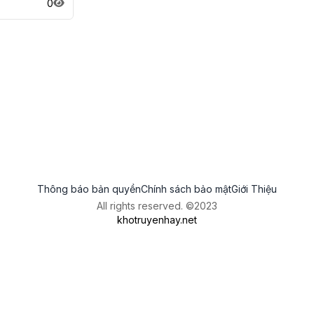
0
Thông báo bản quyền
Chính sách bảo mật
Giới Thiệu
All rights reserved. ©2023
khotruyenhay.net