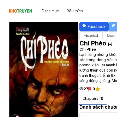
Danh mục
Yêu thích
Facebook
Historical
Shoun
Chí Phèo
[-]
Chí Phèo
Lạnh lùng nhưng không
sắc trong dòng Văn họ
phong kiến lưu manh h
lương thiện của con ng
tranh thuộc thế hệ 8x
sống động lạ lùng. Mời
27
0
Chapters (1)
Danh sách chươ