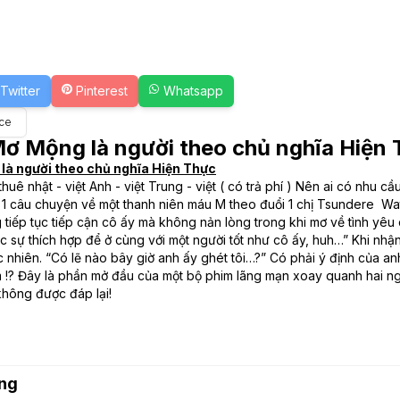
Twitter
Pinterest
Whatsapp
ce
Mơ Mộng là người theo chủ nghĩa Hiện
là người theo chủ nghĩa Hiện Thực
huê nhật - việt Anh - việt Trung - việt ( có trả phí ) Nên ai có nhu 
1 câu chuyện về một thanh niên máu M theo đuổi 1 chị Tsundere Wa
tiếp tục tiếp cận cô ấy mà không nản lòng trong khi mơ về tình yêu
c sự thích hợp để ở cùng với một người tốt như cô ấy, huh…” Khi nhậ
 nhiên. “Có lẽ nào bây giờ anh ấy ghét tôi…?” Có phải ý định của anh
ầm !? Đây là phần mở đầu của một bộ phim lãng mạn xoay quanh hai n
không được đáp lại!
ng