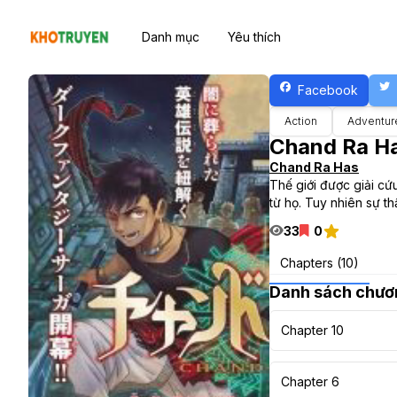
Danh mục
Yêu thích
Facebook
Action
Adventur
Chand Ra H
Chand Ra Has
Thế giới được giải c
từ họ. Tuy nhiên sự th
33
0
Chapters (10)
Danh sách chươ
Chapter 10
Chapter 6