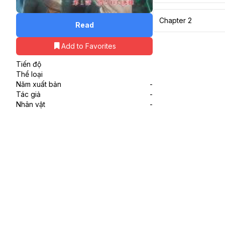
Chapter 2
Read
Add to Favorites
Tiến độ
Thể loại
Năm xuất bản
-
Tác giả
-
Nhân vật
-