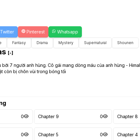
Twitter
Pinterest
Whatsapp
e
Fantasy
Drama
Mystery
Supernatural
Shounen
as
[-]
ứu bởi 7 người anh hùng. Cô gái mang dòng máu của anh hùng - Hima
ật còn bị chôn vùi trong bóng tối
ng
0
Chapter 9
0
Chapter 8
0
Chapter 5
0
Chapter 4