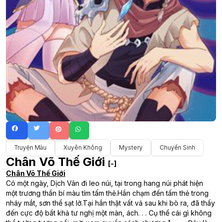
Truyện Màu
Xuyên Không
Mystery
Chuyển Sinh
Chân Võ Thế Giới
[-]
Chân Võ Thế Giới
Có một ngày, Dịch Vân đi leo núi, tại trong hang núi phát hiện
một trương thần bí màu tím tấm thẻ.Hắn chạm đến tấm thẻ trong
nháy mắt, sơn thể sạt lở.Tại hắn thật vất vả sau khi bò ra, đã thấy
đến cực độ bất khả tư nghị một màn, ách. . . Cụ thể cái gì không